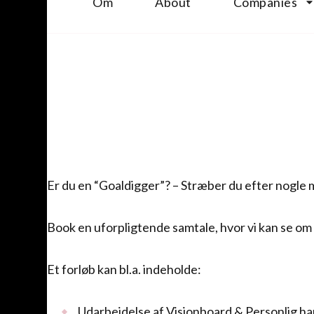
Om
About
Companies
Er du en “Goaldigger”? – Stræber du efter nogle må
Book en uforpligtende samtale, hvor vi kan se om de
Et forløb kan bl.a. indeholde:
Udarbejdelse af Visionboard & Personlig ha