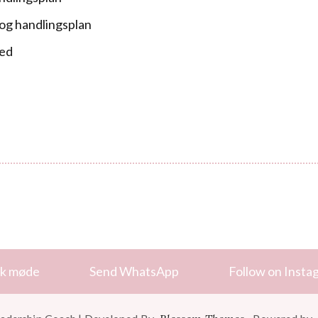
 og handlingsplan
ned
k møde
Send WhatsApp
Follow on Insta